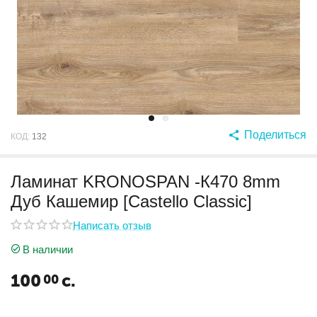
Поделиться
КОД:
132
Ламинат KRONOSPAN -К470 8mm
Дуб Кашемир [Castello Classic]
Написать отзыв
В наличии
100
с.
00